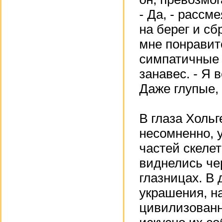
- Да, - рассм
на берег и сб
мне понравит
симпатичные 
занавес. - Я 
Даже глупые,
В глаза Хольг
несомненно, 
частей скеле
виднелись че
глазницах. В 
украшения, н
цивилизованн