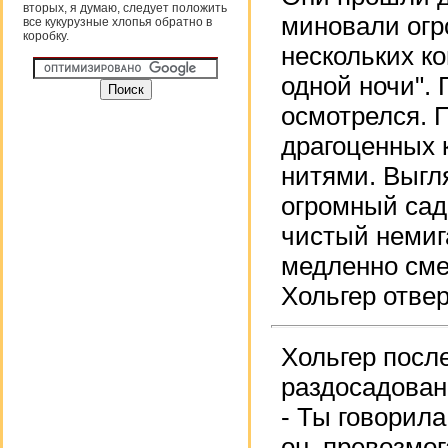
вторых, я думаю, следует положить
миновали огр
все кукурузные хлопья обратно в
коробку.
нескольких ко
одной ночи".
осмотрелся. 
драгоценных 
нитями. Выгл
огромный сад
чистый немиг
медленно сме
Хольгер отве
Хольгер посл
раздосадован
- Ты говорила
он, превозмог