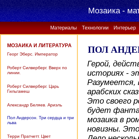
Мозаика - ма
Материалы
Технологии
Интерьер
МОЗАИКА И ЛИТЕРАТУРА
ПОЛ АНДЕР
Георг Эберс. Император
Герой, дейст
Роберт Силверберг. Вверх по
историях - э
линии.
Разумеется, 
Роберт Силверберг. Царь
арабских сказ
Гильгамеш
Это своего р
Александр Беляев. Ариэль
будет фанта
Пол Андерсон. Три сердца и три
мозаика в ро
льва
новизны. Это
Терри Пратчетт. Цвет
Дело несколь