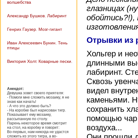
волшебства
глазницах (н
Александр Бушков. Лабиринт
обойтись?!),
изготовления
Генрих Гаузер. Мозг-гигант
Отрывки из 
Иван Алексеевич Бунин. Тень
птицы
Хольгер и не
длинными выс
Виктория Холт. Коварные пески.
лабиринт. Ст
Сквозь увенч
видел внутре
Анекдот:
Девушка зовет своего приятеля:
- Помоги мне сложить мозаику, я не
каменьями. Н
знаю как начать!
- А что это должно быть?
сохранить хла
- На коробке был нарисован тигр.
Показывает ему мозаику,
помощью чар 
рассыпанную по столу.
Парень некоторое время смотрит
воздуха...
на стол, на коробку и говорит:
Во-первых, нам никогда не удастся
Они прошли д
сложить из этого тигра, а во-