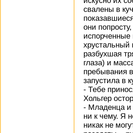
искусно их с
свалены в ку
показавшиеся
они попросту,
испорченные в
хрустальный ш
разбухшая тр
глаза) и масс
пребывания в
запустила в к
- Тебе принос
Хольгер осто
- Младенца и
ни к чему. Я 
никак не мог