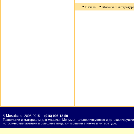
•
•
Начало
Мозаика и литератур
Mosaic.su
©
, 2008-2015.
(916) 995-12-50
Технологии и материалы для мозаики. Монументальное искусство и детские игрушки
исторические мозаики и смешные поделки, мозаика в науке и литературе.