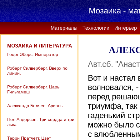
Мозаика - ма
Материалы
Технологии
Интерьер
МОЗАИКА И ЛИТЕРАТУРА
АЛЕК
Георг Эберс. Император
Авт.сб. "Анаст
Роберт Силверберг. Вверх по
линии.
Вот и настал 
волновался, 
Роберт Силверберг. Царь
Гильгамеш
перед решающ
триумфа, так
Александр Беляев. Ариэль
гаденький ст
Пол Андерсон. Три сердца и три
можно было с
льва
с влюбленным
Терри Пратчетт. Цвет