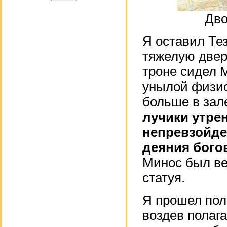
Дво
Я оставил Тез
тяжелую двер
троне сидел М
унылой физио
больше в зал
лучики утре
непревзойде
деяния богов
Минос был ве
статуя.
Я прошел пол
воздев полаг