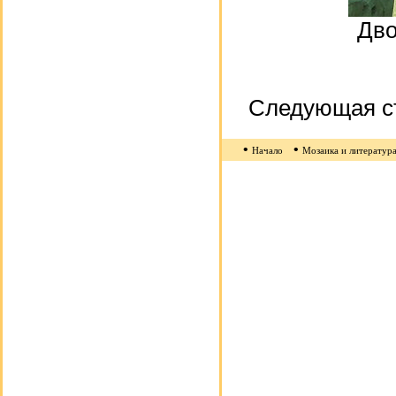
Дво
Следующая с
•
•
Начало
Мозаика и литератур