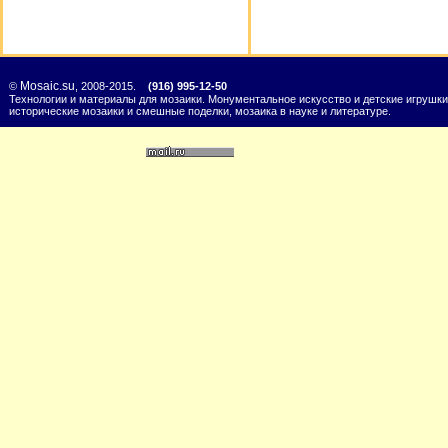
Mosaic.su
©
, 2008-2015.
(916) 995-12-50
Технологии и материалы для мозаики. Монументальное искусство и детские игрушки
исторические мозаики и смешные поделки, мозаика в науке и литературе.