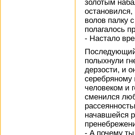
золотым наба
остановился, 
волов палку с
полагалось пр
- Настало вр
Последующий 
полыхнули гн
дерзости, и о
серебряному г
человеком и 
сменился люб
рассеянность
начавшейся р
пренебрежени
- А почему ты