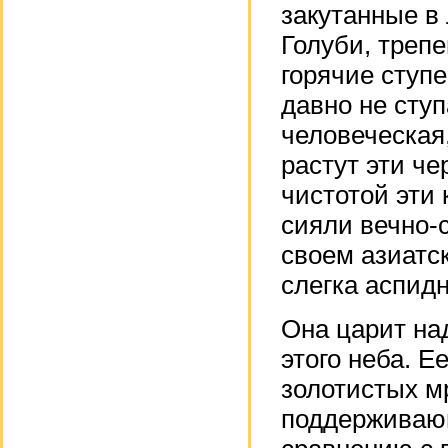
закутанные в
Голуби, треп
горячие ступе
давно не ступ
человеческая,
растут эти ч
чистотой эти
сияли вечно-
своем азиатск
слегка аспид
Она царит над
этого неба. Е
золотистых м
поддерживающ