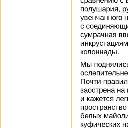
сравнению с 
полушария, ру
увенчанного 
с соединяющи
сумрачная вв
инкрустациями
колоннады.
Мы поднялись
ослепительне
Почти правил
заострена на 
и кажется лег
пространство 
белых майоли
куфических н