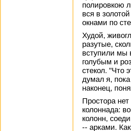
полировкою л
вся в золото
окнами по ст
Худой, живог
разутые, ско
вступили мы 
голубым и ро
стекол. "Что 
думал я, пока
наконец, поня
Простора нет 
колоннада: в
колонн, соед
-- арками. Ка