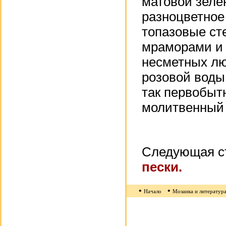
матовой зеле
разноцветное
топазовые ст
мраморами и 
несметных лю
розовой воды
так первобыт
молитвенный 
Следующая с
пески.
•
•
Начало
Мозаика и литератур