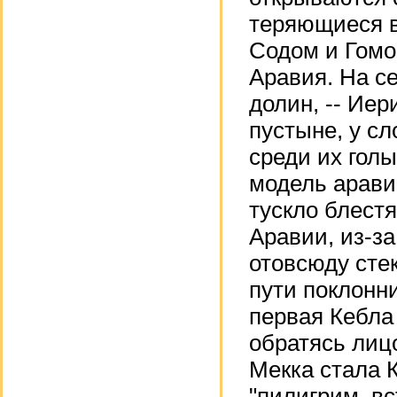
теряющиеся в
Содом и Гомор
Аравия. На с
долин, -- Ие
пустыне, у сл
среди их голы
модель арави
тускло блестя
Аравии, из-за
отовсюду сте
пути поклонни
первая Кебла
обратясь лиц
Мекка стала К
"пилигрим, в