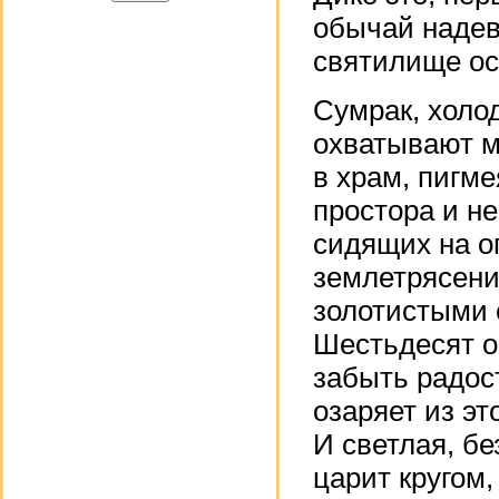
обычай надева
святилище ос
Сумрак, холо
охватывают м
в храм, пигме
простора и н
сидящих на о
землетрясени
золотистыми 
Шестьдесят ок
забыть радос
озаряет из э
И светлая, б
царит кругом