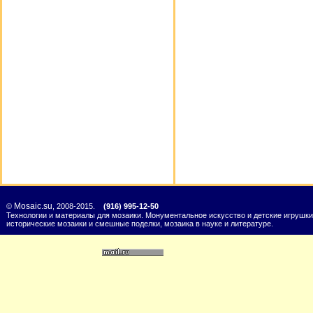
Mosaic.su
©
, 2008-2015.
(916) 995-12-50
Технологии и материалы для мозаики. Монументальное искусство и детские игрушки
исторические мозаики и смешные поделки, мозаика в науке и литературе.