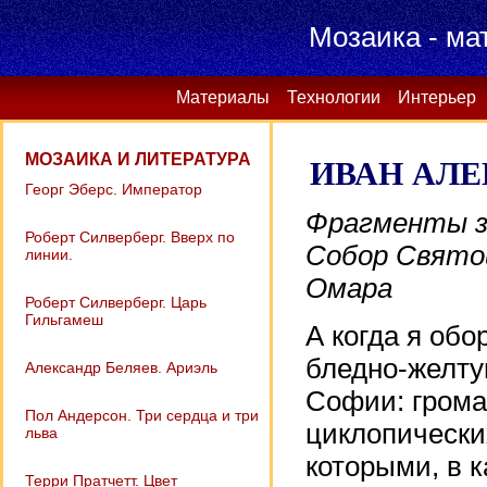
Мозаика - ма
Материалы
Технологии
Интерьер
МОЗАИКА И ЛИТЕРАТУРА
ИВАН АЛЕ
Георг Эберс. Император
Фрагменты з
Роберт Силверберг. Вверх по
Собор Свято
линии.
Омара
Роберт Силверберг. Царь
Гильгамеш
А когда я обо
бледно-желту
Александр Беляев. Ариэль
Софии: гром
Пол Андерсон. Три сердца и три
циклопически
льва
которыми, в к
Терри Пратчетт. Цвет