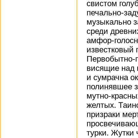
свистом голу
печально-зад
музыкально з
среди древни
амфор-голосн
известковый 
Первобытно-п
висящие над 
и сумрачна о
полинявшее з
мутно-красны
желтых. Таин
призраки мер
просвечивающ
турки. Жутки