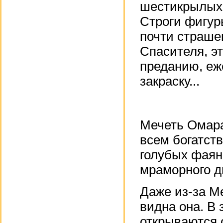
шестикрылых 
Строги фигур
почти страше
Спасителя, э
преданию, еж
закраску...
Мечеть Омара
всем богатст
голубых фаянс
мраморного д
Даже из-за М
видна она. В
открываются 