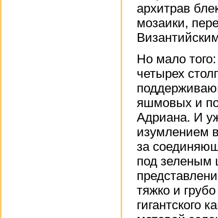
архитрав блек
мозаики, пер
Византийским
Но мало того:
четырех стол
поддерживающ
яшмовых и по
Адриана. И у
изумлением в
за соединяющ
под зеленым 
представлени
тяжко и груб
гигантского к