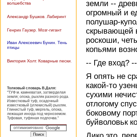
земли -- дре
волшебства
огромный и е
Александр Бушков. Лабиринт
полушар-купо
скрывающей в
Генрих Гаузер. Мозг-гигант
роскоши, чет
Иван Алексеевич Бунин. Тень
птицы
копьями возно
Виктория Холт. Коварные пески.
-- Где вход? -
Я опять не ср
какой-то узен
Толковый словарь В.Даля:
"ТУФ м. камневатая, затверделая
сухими нечист
земля; опока, рыхляк разного рода.
Известковый туф, осадочный
отлогому спу
известковый (углекислый) рыхляк.
Глинистый туф, мергель, опока,
боковому пор
лежащая иногда под черноземом.
Туфовая, туфяная подпочва."
буйволовьк к
Дико это, пер