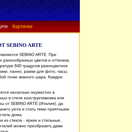
ети
Картинки
Т SEBINO ARTE
к является SEBINO ARTE. При
х разнообразных цветов и оттенков,
ратуре 840 градусов разноцветное
ики, панно, рамки для фото, часы,
бой точке земного шара. Каждое
ятся несколько неуместно в
ых в стиле конструктивизма или
ры от SEBINO ARTE (Италия), да
шнего уюта и стать теми приятными
стиль дома.
 из стекла - яркие и стильные,
еталей можно преобразить даже
тиль.