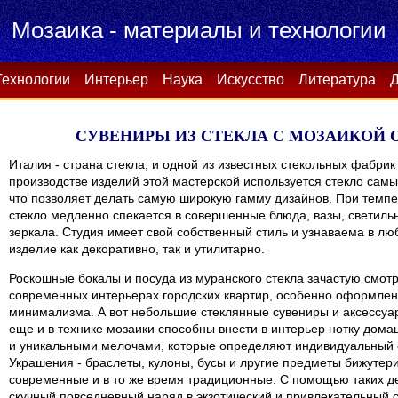
Мозаика - материалы и технологии
Технологии
Интерьер
Наука
Искусство
Литература
Д
СУВЕНИРЫ ИЗ CТЕКЛА С МОЗАИКОЙ О
Италия - страна стекла, и одной из известных стекольных фабри
производстве изделий этой мастерской используется стекло самы
что позволяет делать самую широкую гамму дизайнов. При темпе
стекло медленно спекается в совершенные блюда, вазы, светильн
зеркала. Студия имеет свой собственный стиль и узнаваема в лю
изделие как декоративно, так и утилитарно.
Роскошные бокалы и посуда из муранского стекла зачастую смотр
современных интерьерах городских квартир, особенно оформленн
минимализма. А вот небольшие стеклянные сувениры и аксессуа
еще и в технике мозаики способны внести в интерьер нотку дома
и уникальными мелочами, которые определяют индивидуальный 
Украшения - браслеты, кулоны, бусы и лругие предметы бижутерии
современные и в то же время традиционные. С помощью таких д
скучный повседневный наряд в экзотический и привлекательный с