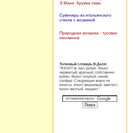
Э.Мане. Кружка пива
Сувениры из итальянского
стекла с мозаикой
Природная мозаика - тусовка
пингвинов
Толковый словарь В.Даля:
"ЯХОНТ м. лал, рубин. Яхонт
червчатый, красный, собственно
рубин. Яхонт голубой, синий,
сапфир. Следующие вовсе не
яхонты: яхонт вишневый, аметист;
яхонт желтый, гиацинт."