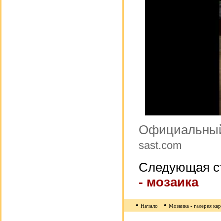
Официальный 
sast.com
Следующая с
- мозаика
•
•
Начало
Мозаика - галерея ка