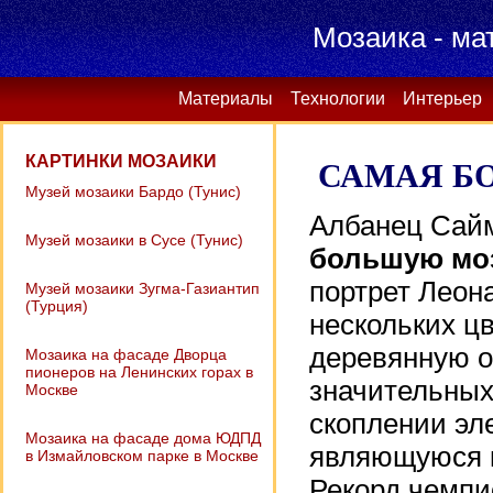
Мозаика - ма
Материалы
Технологии
Интерьер
КАРТИНКИ МОЗАИКИ
САМАЯ Б
Музей мозаики Бардо (Тунис)
Албанец Сайми
Музей мозаики в Сусе (Тунис)
большую моз
портрет Леон
Музей мозаики Зугма-Газиантип
(Турция)
нескольких ц
деревянную ос
Мозаика на фасаде Дворца
пионеров на Ленинских горах в
значительных
Москве
скоплении эл
Мозаика на фасаде дома ЮДПД
являющуюся к
в Измайловском парке в Москве
Рекорд чемпи