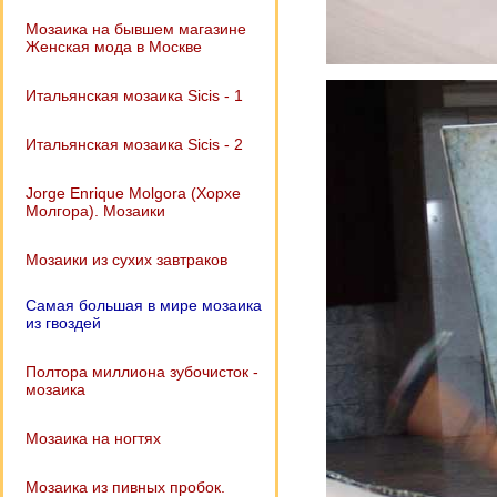
Мозаика на бывшем магазине
Женская мода в Москве
Итальянская мозаика Sicis - 1
Итальянская мозаика Sicis - 2
Jorge Enrique Molgora (Хорхе
Молгора). Мозаики
Мозаики из сухих завтраков
Самая большая в мире мозаика
из гвоздей
Полтора миллиона зубочисток -
мозаика
Мозаика на ногтях
Мозаика из пивных пробок.