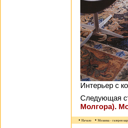
Интерьер с к
Следующая с
Молгора). М
•
•
Начало
Мозаика - галерея ка