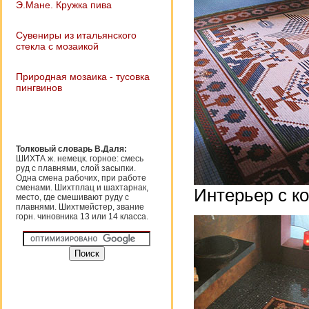
Э.Мане. Кружка пива
Сувениры из итальянского
стекла с мозаикой
Природная мозаика - тусовка
пингвинов
Толковый словарь В.Даля:
ШИХТА ж. немецк. горное: смесь
руд с плавнями, слой засыпки.
Одна смена рабочих, при работе
сменами. Шихтплац и шахтарнак,
Интерьер с к
место, где смешивают руду с
плавнями. Шихтмейстер, звание
горн. чиновника 13 или 14 класса.