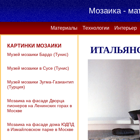
Мозаика - ма
Материалы
Технологии
Интерьер
КАРТИНКИ МОЗАИКИ
ИТАЛЬЯНС
Музей мозаики Бардо (Тунис)
Музей мозаики в Сусе (Тунис)
Музей мозаики Зугма-Газиантип
(Турция)
Мозаика на фасаде Дворца
пионеров на Ленинских горах в
Москве
Мозаика на фасаде дома ЮДПД
в Измайловском парке в Москве