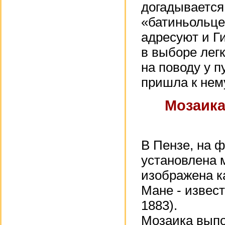
догадывается
«батиньольцев
адресуют и Г
в выборе лег
на поводу у п
пришла к нем
Мозаика
В Пензе, на 
установлена 
изображена к
Мане - извест
1883).
Мозаика выпо