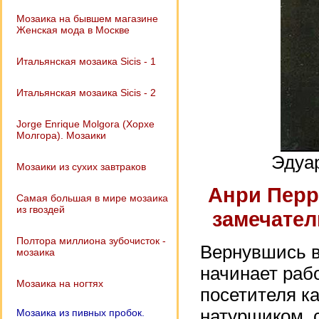
Мозаика на бывшем магазине
Женская мода в Москве
Итальянская мозаика Sicis - 1
Итальянская мозаика Sicis - 2
Jorge Enrique Molgora (Хорхе
Молгора). Мозаики
Эдуар
Мозаики из сухих завтраков
Анри Перр
Самая большая в мире мозаика
из гвоздей
замечател
Полтора миллиона зубочисток -
Вернувшись в
мозаика
начинает рабо
Мозаика на ногтях
посетителя к
натурщиком, с
Мозаика из пивных пробок.