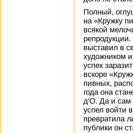
Полный, оглу
на «Кружку п
всякой мелоч
репродукции.
выставил в с
художником и
успех зарази
вскоре «Круж
пивных, расп
года она стан
д'О. Да и сам
успел войти в
превратила л
публики он с