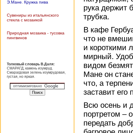
Э.Мане. Кружка пива
рука держит б
трубка.
Сувениры из итальянского
стекла с мозаикой
В кафе Гербуа
Природная мозаика - тусовка
что не вмеши
пингвинов
и короткими 
мирный. Удобн
видом безмят
Толковый словарь В.Даля:
СМАРАГД, камень изумруд.
Мане он стан
Смарагдовая зелень изумрудовая,
густая, но яркая.
что, а терпен
заставит его 
Всю осень и 
портретом – о
передать доб
багровое лиц