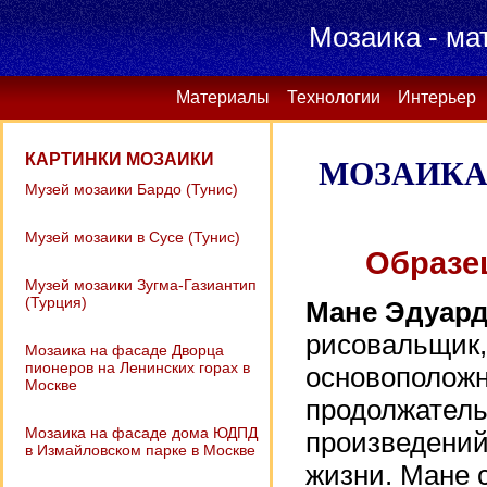
Мозаика - ма
Материалы
Технологии
Интерьер
КАРТИНКИ МОЗАИКИ
МОЗАИКА 
Музей мозаики Бардо (Тунис)
Музей мозаики в Сусе (Тунис)
Образе
Музей мозаики Зугма-Газиантип
(Турция)
Мане Эдуар
рисовальщик,
Мозаика на фасаде Дворца
пионеров на Ленинских горах в
основоположн
Москве
продолжатель
Мозаика на фасаде дома ЮДПД
произведений
в Измайловском парке в Москве
жизни. Мане 