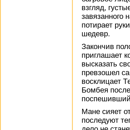
взгляд, густы
завязанного 
потирает руки
шедевр.
Закончив пол
приглашает ко
высказать св
превзошел са
восклицает Т
Бомбея после
поспешивший 
Мане сияет от
последуют те
дело не стане