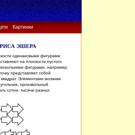
ети
Картинки
РИСА ЭШЕРА
скости одинаковыми фигурами
оставляют на плоскости пустого
несколькими фигурами, например,
точку представляет собой
 квадрат. Элементами мозаики
иугольник, произвольный
ть сотни, тысячи разных