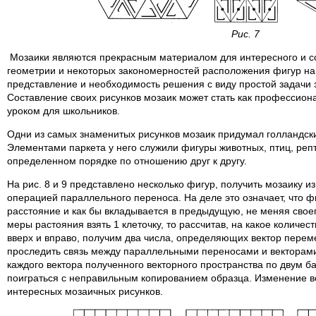
Рис. 7
Мозаики являются прекрасным материалом для интересного и с
геометрии и некоторых закономерностей расположения фигур на
представление и необходимость решения с виду простой задачи з
Составление своих рисунков мозаик может стать как профессиона
уроком для школьников.
Одни из самых знаменитых рисунков мозаик придумал голландск
Элементами паркета у него служили фигуры животных, птиц, реп
определенном порядке по отношению друг к другу.
На рис. 8 и 9 представлено несколько фигур, получить мозаику 
операцией параллельного переноса. На деле это означает, что 
расстояние и как бы вкладывается в предыдущую, не меняя своег
меры растояния взять 1 клеточку, то рассчитав, на какое количе
вверх и вправо, получим два числа, определяющих вектор пере
проследить связь между параллельными переносами и векторам
каждого вектора полученного векторного пространства по двум б
поиграться с неправильным копированием образца. Изменение в
интересных мозаичных рисунков.