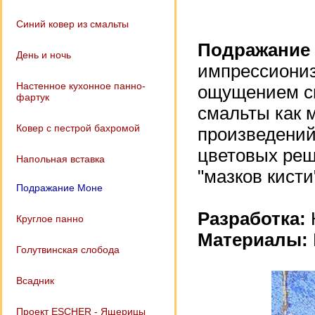
Синий ковер из смальты
Подражание
День и ночь
импрессиониз
Настенное кухонное панно-
ощущением св
фартук
смальты как 
Ковер с пестрой бахромой
произведений
цветовых реш
Напольная вставка
"мазков кисти
Подражание Моне
Разработка:
Круглое панно
Материалы:
Голутвинская слобода
Всадник
Проект ESCHER - Ящерицы