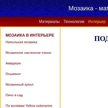
Мозаика - ма
Материалы
Технологии
Интерьер
МОЗАИКА В ИНТЕРЬЕРЕ
ПО
Напольная мозаика
Мозаичное настенное панно
Аквариум
Осьминог
Мозаичный купол
Окно в сад
По мотивам Yellow submarine