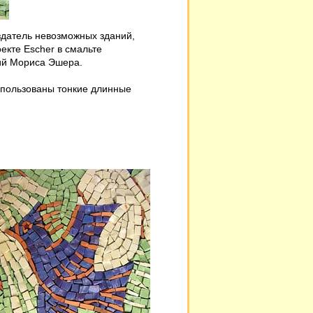
здатель невозможных зданий,
екте Escher в смальте
ий Мориса Эшера.
спользованы тонкие длинные