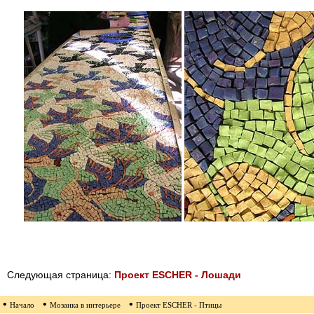
Следующая страница:
Проект ESCHER - Лошади
•
•
•
Начало
Мозаика в интерьере
Проект ESCHER - Птицы