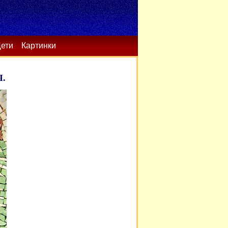
ети
Картинки
.