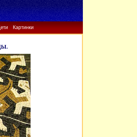
ети
Картинки
ЦЫ.