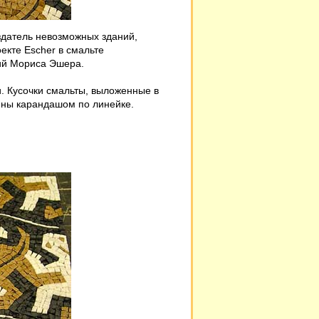
здатель невозможных зданий,
екте Escher в смальте
ий Мориса Эшера.
и. Кусочки смальты, выложенные в
ены карандашом по линейке.