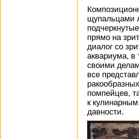
Композиционн
щупальцами л
подчеркнутые
прямо на зри
диалог со зр
аквариума, в
своими делам
все представ
ракообразных
помпейцев, та
к кулинарным
давности.