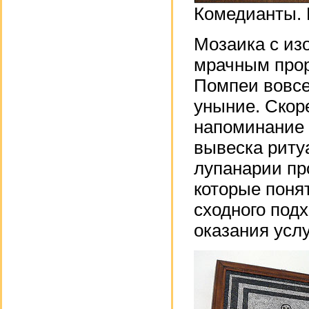
Комедианты. 
Мозаика с из
мрачным прор
Помпеи вовсе
уныние. Скоре
напоминание л
вывеска риту
лупанарии пр
которые поня
сходного под
оказания усл