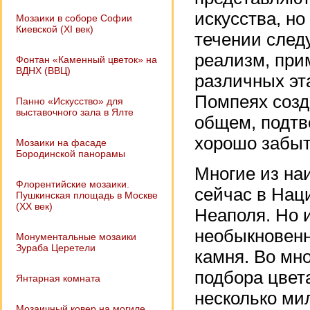
искусства, н
Мозаики в соборе Софии
Киевской (XI век)
течении след
реализм, при
Фонтан «Каменный цветок» на
ВДНХ (ВВЦ)
различных эт
Помпеях созда
Панно «Искусство» для
выставочного зала в Ялте
общем, подтв
хорошо забыт
Мозаики на фасаде
Бородинской панорамы
Многие из на
Флорентийские мозаики.
сейчас в Нац
Пушкинская площадь в Москве
(XX век)
Неаполя. Но 
необыкновенн
Монументальные мозаики
Зураба Церетели
камня. Во мн
подбора цвет
Янтарная комната
несколько ми
Мозаичный ковер на могиле