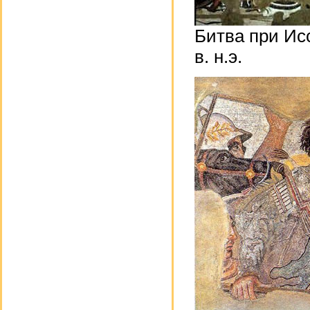
Битва при Ис
в. н.э.