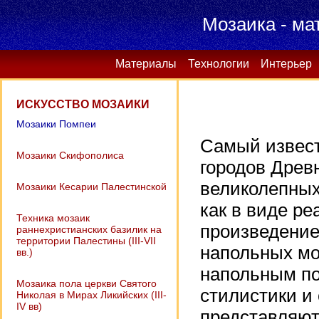
Мозаика - ма
Материалы
Технологии
Интерьер
ИСКУССТВО МОЗАИКИ
Мозаики Помпеи
Самый извест
Мозаики Скифополиса
городов Древ
великолепных
Мозаики Кесарии Палестинской
как в виде р
Техника мозаик
произведение
раннехристианских базилик на
территории Палестины (III-VII
напольных мо
вв.)
напольным по
Мозаика пола церкви Святого
стилистики и
Николая в Мирах Ликийских (III-
IV вв)
представляют