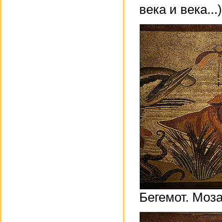
века и века...)
Бегемот. Моз