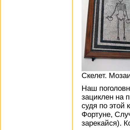
Скелет. Моза
Наш поголовн
зациклен на 
судя по этой
Фортуне, Случ
зарекайся). К