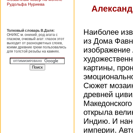
Рудольфа Нуриева
Александ
Наиболее изв
Толковый словарь В.Даля:
ОНИКС м. онихий, род агата с
глазком, очковый агат: глазок этот
из Дома Фавн
выходит от разноцветных слоев,
коими древние греки пользовались
изображение 
для толстой резьбы на камнях.
художественн
картины, про
эмоционально
Сюжет мозаик
древней циви
Македонского
открыла велик
Индию. И на
империи. Авт