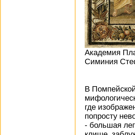
Академия Пла
Симиния Стефа
В Помпейской
мифологическ
где изображен
попросту нев
- большая ле
клише, заблу