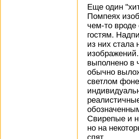
Еще один "хи
Помпеях изоб
чем-то вроде
гостям. Надп
из них стала
изображений.
выполнено в 
обычно выло
светлом фоне
индивидуальн
реалистичные
обозначенным
Свирепые и н
но на некото
спят.