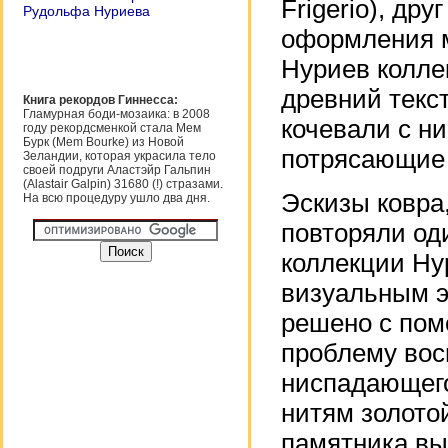
Frigerio), др
Рудольфа Нуриева
оформления м
Нуриев колле
древний текс
Книга рекордов Гиннесса:
Гламурная боди-мозаика: в 2008
кочевали с н
году рекордсменкой стала Мем
Бурк (Mem Bourke) из Новой
потрясающие 
Зеландии, которая украсила тело
своей подруги Аластэйр Гальпин
(Alastair Galpin) 31680 (!) стразами.
Эскизы ковра
На всю процедуру ушло два дня.
повторяли од
коллекции Нур
визуальным э
решено с пом
проблему вос
ниспадающего
нитям золото
памятника вы