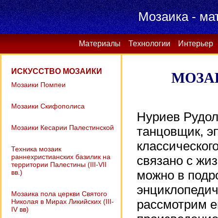
Мозаика - ма
Материалы
Технологии
Интерьер
ИСКУССТВО МОЗАИКИ
МОЗА
Мозаики Помпеи
Мозаики Скифополиса
Нуриев Рудол
Мозаики Кесарии Палестинской
танцовщик, э
классического
Техника мозаик
раннехристианских базилик на
связано с жи
территории Палестины (III-VII
вв.)
можно в подр
энциклопедич
Мозаика пола церкви Святого
Николая в Мирах Ликийских (III-
рассмотрим е
IV вв)