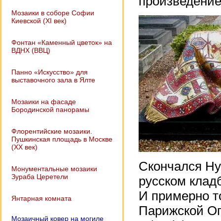
произведение
Мозаики в соборе Софии
Киевской (XI век)
Фонтан «Каменный цветок» на
ВДНХ (ВВЦ)
Панно «Искусство» для
выставочного зала в Ялте
Мозаики на фасаде
Бородинской панорамы
Флорентийские мозаики.
Пушкинская площадь в Москве
(XX век)
Скончался Ну
Монументальные мозаики
Зураба Церетели
русском клад
И примерно т
Янтарная комната
Парижской Оп
Мозаичный ковер на могиле