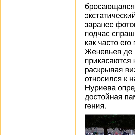
бросающаяся в
экстатически
заранее фото
подчас спраш
как часто ег
Женевьев де 
прикасаются 
раскрывая ви
относился к 
Нуриева опре
достойная па
гения.