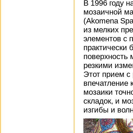
В 1996 году н
мозаичной ма
(Akomena Spa
из мелких пр
элементов с 
практически 
поверхность 
резкими изме
Этот прием с
впечатление 
мозаики точн
складок, и м
изгибы и вол