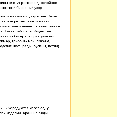
ицы плетут ровное однослойное
основной бисерный узор.
елия мозаиичный узор может быть
ставлять рельефные мозаики,
м пилотажем является выполнение
а. Такая работа, в общем, не
аики из бисера, в принципе вы
пример, грибочек или, скажем,
одсчитывать ряды, бусины, петли).
сины чередуются через одну,
лей изделий. Крайние ряды