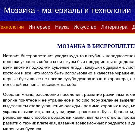
Мозаика - материалы и технологии
Технологии
Интерьер
Наука
Искусство
Литература
Д
МОЗАИКА В БИСЕРОПЛЕТ
История бисероплетения уходит куда-то в глубины неподвластн
попытки украсить себя и свои шкуры быи предприняты еще доис
цели вполне подходили сушеные ягоды, камушки с дырками, листь
косточки и все, что могло быть использовано в качестве украшен
первые бусы вовсе не носили сугубо декоративного характера, а
полезной всячины, носимом на себе.
Оседлая жизнь, расслоение населения, развитие различных техн
вполне понятное и не утраченное и по сию пору желание выдели
выделением стало украшение одежды - помимо хороших шкур, мя
украшать вышивки, а шеи, уши, руки - различные бусы, браслеты, 
ремесленных способов обработки камня, выплавки стекла, произ
развитию техник плетения, вязания всевозможных предметов и де
маленьких бусинок.