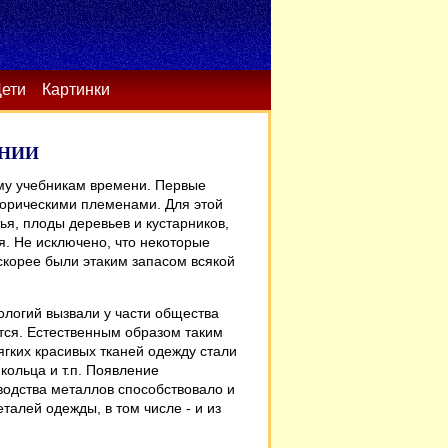
ети
Картинки
ЕНИИ
ому учебникам времени. Первые
торическими племенами. Для этой
я, плоды деревьев и кустарников,
ия. Не исключено, что некоторые
 скорее были этаким запасом всякой
ологий вызвали у части общества
тся. Естественным образом таким
гких красивых тканей одежду стали
кольца и т.п. Появление
водства металлов способствовало и
талей одежды, в том числе - и из