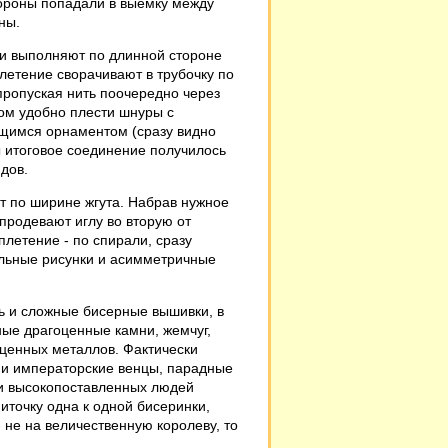
ороны попадали в выемку между
ны.
и выполняют по длинной стороне
плетение сворачивают в трубочку по
ропуская нить поочередно через
бом удобно плести шнуры с
ющимся орнаментом (сразу видно
бы итоговое соединение получилось
дов.
 по ширине жгута. Набрав нужное
продевают иглу во вторую от
летение - по спирали, сразу
альные рисунки и асимметричные
ь и сложные бисерные вышивки, в
ные драгоценные камни, жемчуг,
оценных металлов. Фактически
 и императорские венцы, парадные
 и высокопоставленных людей
ниточку одна к одной бисеринки,
 не на величественную королеву, то