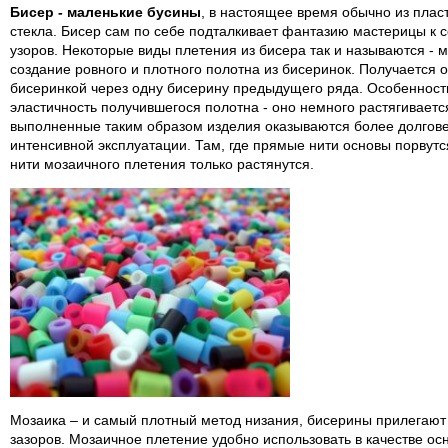
Бисер - маленькие бусины
, в настоящее время обычно из пласт
стекла. Бисер сам по себе подталкивает фантазию мастерицы к
узоров. Некоторые виды плетения из бисера так и называются - м
создание ровного и плотного полотна из бисеринок. Получается 
бисеринкой через одну бисерину предыдущего ряда. Особенност
эластичность получившегося полотна - оно немного растягивается
выполненные таким образом изделия оказываются более долгове
интенсивной эксплуатации. Там, где прямые нити основы порвут
нити мозаичного плетения только растянутся.
Мозаика – и самый плотный метод низания, бисерины прилегают д
зазоров. Мозаичное плетение удобно использовать в качестве о