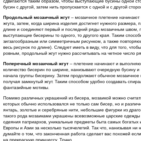
сдвигаются таким образом, чтобы выступающие бусины одной ст
бусин с другой, затем нить пропускается с одной и с другой сторо
Продольный мозаичный жгут
– мозаичное плетение начинают 
жгута, затем, когда ширина изделия достигнет нужного размера, 
длине и соединяют первый и последний ряды мозаичным швом, п
выступающие бисерины то одного, то другого края. Таким спосо
зигзагообразным или симметричным рисунком, а также повторя
весь рисунок по длине). Следует иметь в виду, что для того, что
ровным, продольный жгут нужно рассчитывать на четное число ря
Поперечный мозаичный жгут
– плетение начинают и выполняют
количество бисерин по ширине, нанизывают очередную бусину и 
начала группы бисерину. Затем продолжают обычное мозаичное п
получая замкнутый жгут. Таким способом удобно создавать спир
фантазийные мотивы.
Помимо различных украшений из бисера, мозаикой можно считат
которых обычно использовался не только сам бисер, но и различ
янтарь, золотые и серебряные нити, небольшие фигурки из драг
такого рода мозаиками украшены всевозможные царские одежды
одеяния патриархов, уникальные предметы быта самых богатых
Европы и Азии за несколько тысячелетий. Так что, нанизывая ни 
думайте о том, что законченная работа сделает вас похожей если
на прекрасную принцессу. Точно.