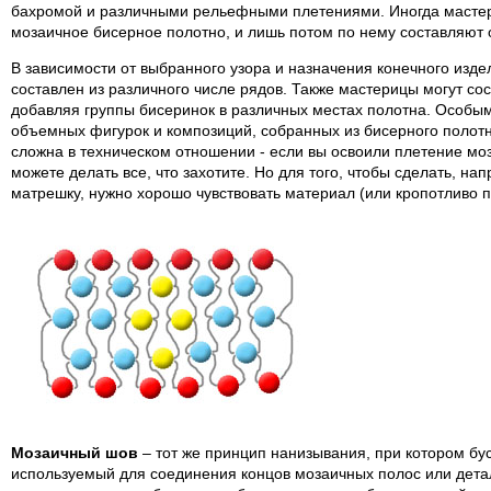
бахромой и различными рельефными плетениями. Иногда мастер
мозаичное бисерное полотно, и лишь потом по нему составляют 
В зависимости от выбранного узора и назначения конечного изд
составлен из различного числе рядов. Также мастерицы могут со
добавляя группы бисеринок в различных местах полотна. Особы
объемных фигурок и композиций, собранных из бисерного полотн
сложна в техническом отношении - если вы освоили плетение моз
можете делать все, что захотите. Но для того, чтобы сделать, на
матрешку, нужно хорошо чувствовать материал (или кропотливо п
Мозаичный шов
– тот же принцип нанизывания, при котором бу
используемый для соединения концов мозаичных полос или дета